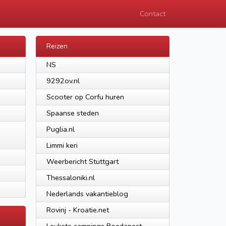
Contact
Reizen
NS
9292ov.nl
Scooter op Corfu huren
Spaanse steden
Puglia.nl
Limmi keri
Weerbericht Stuttgart
Thessaloniki.nl
Nederlands vakantieblog
Rovinj - Kroatie.net