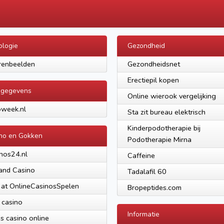
ologie
Gezondheid
renbeelden
Gezondheidsnet
Erectiepil kopen
ogegevens
Online wierook vergelijking
week.nl
Sta zit bureau elektrisch
Kinderpodotherapie bij
no en Gokken
Podotherapie Mirna
nos24.nl
Caffeine
and Casino
Tadalafil 60
 at OnlineCasinosSpelen
Bropeptides.com
 casino
Informatie
is casino online