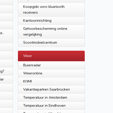
Koopgids voro bluetooth
receivers
Kantoorinrichting
Gehoorbescherming online
nt-
vergelijking
Scootmobielcentrum
Weer
Buienradar
rg?
Weeronline
Mar
KNMI
Vakantieparken Saarbrücken
Temperatuur in Amsterdam
Temperatuur in Eindhoven