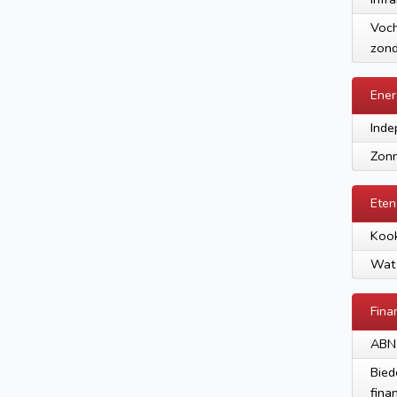
Voch
zond
Ener
Inde
Zonn
Eten
Kook
Wat 
Fina
ABN
Bied
fina