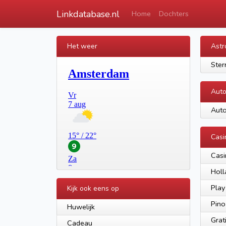
Linkdatabase.nl
Home
Dochters
Het weer
Astr
Ster
Aut
Auto
Casi
Casi
Holl
Play
Kijk ook eens op
Pino
Huwelijk
Grat
Cadeau