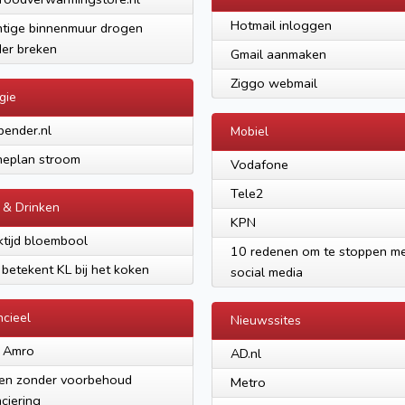
Hotmail inloggen
tige binnenmuur drogen
er breken
Gmail aanmaken
Ziggo webmail
gie
pender.nl
Mobiel
eplan stroom
Vodafone
Tele2
 & Drinken
KPN
tijd bloembool
10 redenen om te stoppen m
betekent KL bij het koken
social media
ncieel
Nieuwssites
 Amro
AD.nl
en zonder voorbehoud
Metro
nciering