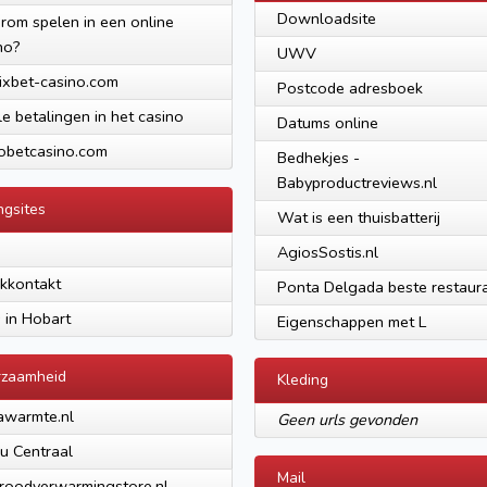
Downloadsite
om spelen in een online
no?
UWV
xbet-casino.com
Postcode adresboek
le betalingen in het casino
Datums online
obetcasino.com
Bedhekjes -
Babyproductreviews.nl
ngsites
Wat is een thuisbatterij
a
AgiosSostis.nl
ikkontakt
Ponta Delgada beste restaur
s in Hobart
Eigenschappen met L
rzaamheid
Kleding
awarmte.nl
Geen urls gevonden
eu Centraal
Mail
aroodverwarmingstore.nl