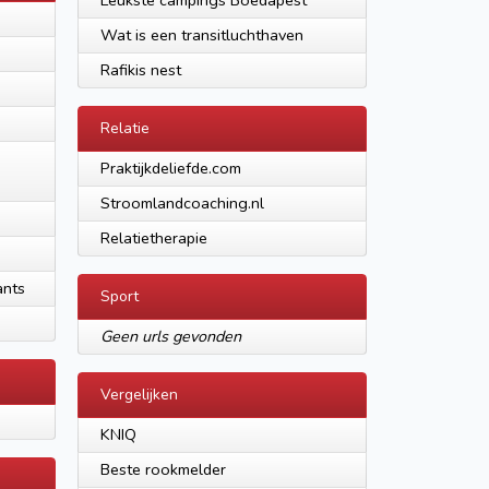
Leukste campings Boedapest
Wat is een transitluchthaven
Rafikis nest
Relatie
Praktijkdeliefde.com
Stroomlandcoaching.nl
Relatietherapie
ants
Sport
Geen urls gevonden
Vergelijken
KNIQ
Beste rookmelder