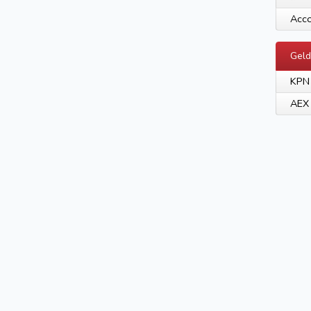
Acco
Geld
KPN
AEX