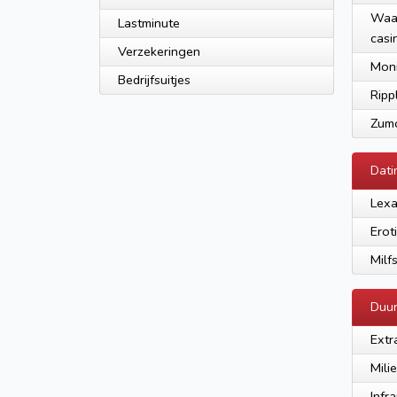
Waar
Lastminute
casi
Verzekeringen
Moni
Bedrijfsuitjes
Ripp
Zum
Dati
Lex
Erot
Milf
Duu
Extr
Mili
Infr